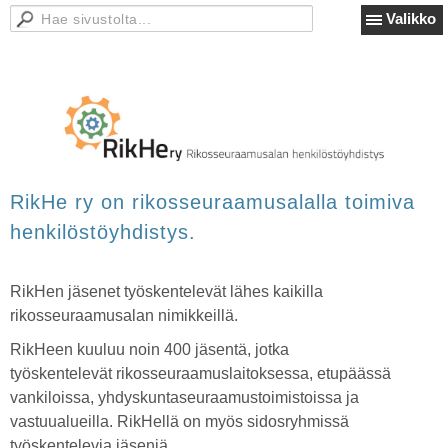
Valikko
RikHe ry on rikosseuraamusalalla toimiva
henkilöstöyhdistys.
RikHen jäsenet työskentelevät lähes kaikilla
rikosseuraamusalan nimikkeillä.
RikHeen kuuluu noin 400 jäsentä, jotka
työskentelevät rikosseuraamuslaitoksessa, etupäässä
vankiloissa, yhdyskuntaseuraamustoimistoissa ja
vastuualueilla. RikHellä on myös sidosryhmissä
työskentelevia jäseniä.