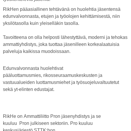
RikHen pääasiallinen tehtävänä on huolehtia jäsentensä
edunvalvonnasta, etujen ja työolojen kehittämisestä, niin
yksilötasolla kuin yleiselläkin tasolla.
Tavoitteena on olla helposti lähestyttävä, moderni ja tehokas
ammattiyhdistys, joka tuottaa jäsenilleen korkealaatuisia
palveluja kaikissa muodoissaan.
Edunvalvonnasta huolehtivat
pääluottamusmies, rikosseuraamuskeskusten ja
vastuualueiden luottamusmiehet ja työsuojeluvaltuutetut
sekä yt-elinten edustajat.
RikHe on Ammattiliitto Pron jäsenyhdistys ja se
kuuluu Pron julkiseen sektoriin. Pro kuuluu
keskusjärjestö STTK:hon.