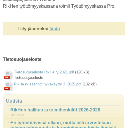
RikHen työttömyyskassana toimii Työttömyyskassa Pro.
Liity jäseneksi
tästä
.
Tietosuojaseloste
Tietosuojaselosta RikHe ry 2021.pdf
(126 kB)
Tietosuojaseloste
RikHe ry säännöt hyväksytty 3_2025.pdf
(132 kB)
Uutisia
RikHen hallitus ja toimihenkilöt 2026-2028
18.3.2026
Eri työtehtävissä ollaan, mutta silti arvostetaan
toisten työpanosta ja kunnioitetaan toisia ihmisiä