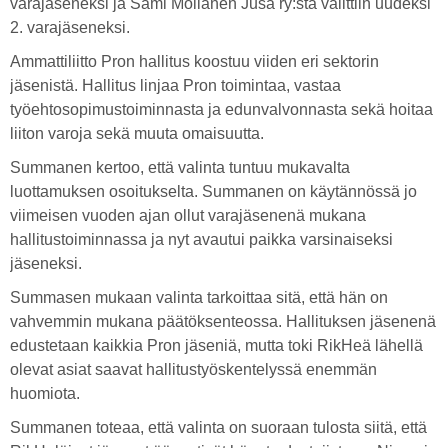
varajäseneksi ja Sami Moilanen Jusa ry:stä valittiin uudeksi
2. varajäseneksi.
Ammattiliitto Pron hallitus koostuu viiden eri sektorin
jäsenistä. Hallitus linjaa Pron toimintaa, vastaa
työehtosopimustoiminnasta ja edunvalvonnasta sekä hoitaa
liiton varoja sekä muuta omaisuutta.
Summanen kertoo, että valinta tuntuu mukavalta
luottamuksen osoitukselta. Summanen on käytännössä jo
viimeisen vuoden ajan ollut varajäsenenä mukana
hallitustoiminnassa ja nyt avautui paikka varsinaiseksi
jäseneksi.
Summasen mukaan valinta tarkoittaa sitä, että hän on
vahvemmin mukana päätöksenteossa. Hallituksen jäsenenä
edustetaan kaikkia Pron jäseniä, mutta toki RikHeä lähellä
olevat asiat saavat hallitustyöskentelyssä enemmän
huomiota.
Summanen toteaa, että valinta on suoraan tulosta siitä, että