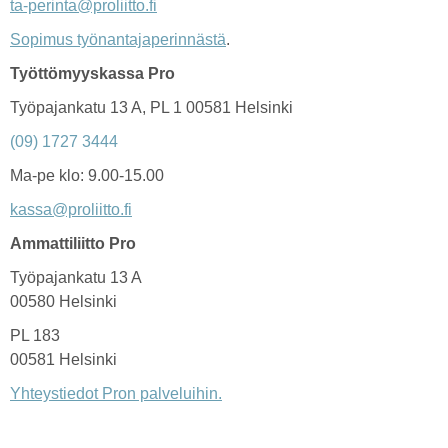
ta-perinta@proliitto.fi
Sopimus työnantajaperinnästä
.
Työttömyyskassa Pro
Työpajankatu 13 A, PL 1 00581 Helsinki
(09) 1727 3444
Ma-pe klo: 9.00-15.00
kassa@proliitto.fi
Ammattiliitto Pro
Työpajankatu 13 A
00580 Helsinki
PL 183
00581 Helsinki
Yhteystiedot Pron palveluihin.