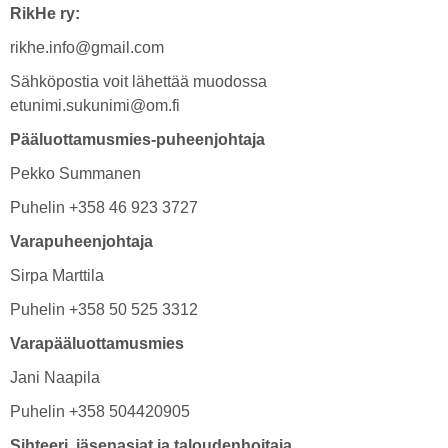
RikHe ry:
rikhe.info@gmail.com
Sähköpostia voit lähettää muodossa
etunimi.sukunimi@om.fi
Pääluottamusmies-puheenjohtaja
Pekko Summanen
Puhelin +358 46 923 3727
Varapuheenjohtaja
Sirpa Marttila
Puhelin +358 50 525 3312
Varapääluottamusmies
Jani Naapila
Puhelin +358 504420905
Sihteeri, jäsenasiat ja taloudenhoitaja